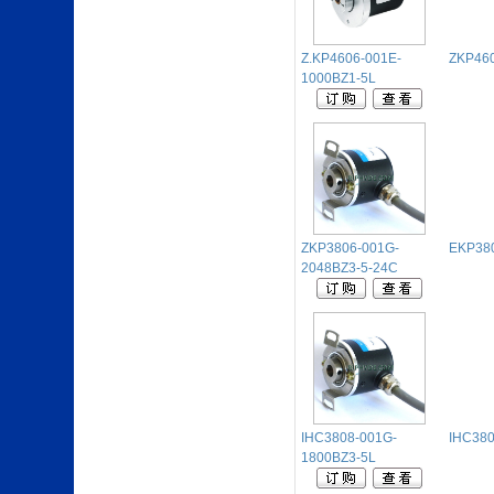
Z.KP4606-001E-
ZKP460
1000BZ1-5L
ZKP3806-001G-
EKP38
2048BZ3-5-24C
IHC3808-001G-
IHC380
1800BZ3-5L