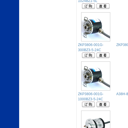
1024BZ1-5L
ZKP3806-001G-
ZKP380
300BZ3-5-24C
ZKP3806-001G-
A38H-8
1000BZ3-5-24C