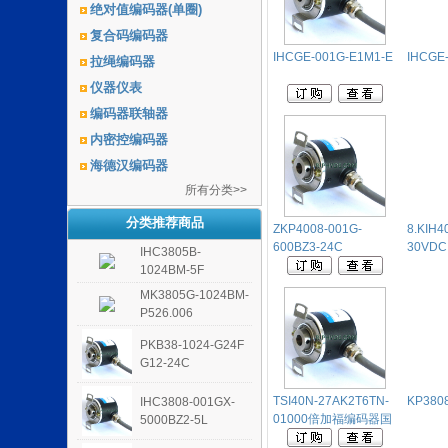
绝对值编码器(单圈)
复合码编码器
IHCGE-001G-E1M1-E
IHCGE
拉绳编码器
仪器仪表
编码器联轴器
内密控编码器
海德汉编码器
所有分类>>
分类推荐商品
ZKP4008-001G-
8.KIH4
600BZ3-24C
30VDC
IHC3805B-
1024BM-5F
MK3805G-1024BM-
P526.006
PKB38-1024-G24F
G12-24C
TSI40N-27AK2T6TN-
KP380
IHC3808-001GX-
01000倍加福编码器国
5000BZ2-5L
产替代品