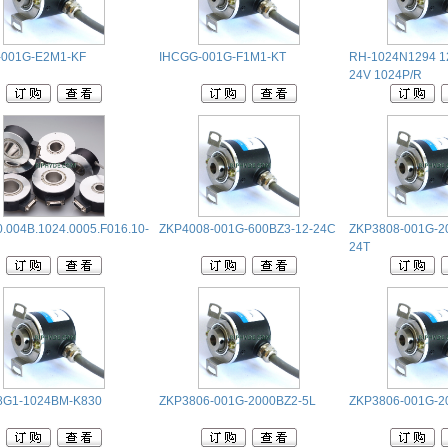
-001G-E2M1-KF
IHCGG-001G-F1M1-KT
RH-1024N1294 1
24V 1024P/R
0.004B.1024.0005.F016.10-
ZKP4008-001G-600BZ3-12-24C
ZKP3808-001G-2
24T
8G1-1024BM-K830
ZKP3806-001G-2000BZ2-5L
ZKP3806-001G-2