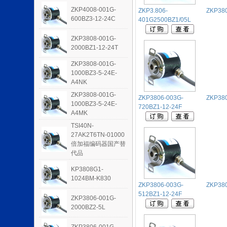
ZKP4008-001G-
ZKP3.806-
ZKP380
600BZ3-12-24C
401G2500BZ1/05L
ZKP3808-001G-
2000BZ1-12-24T
ZKP3808-001G-
1000BZ3-5-24E-
A4NK
ZKP3808-001G-
ZKP3806-003G-
ZKP380
1000BZ3-5-24E-
720BZ1-12-24F
A4MK
TSI40N-
27AK2T6TN-01000
倍加福编码器国产替
代品
KP3808G1-
1024BM-K830
ZKP3806-003G-
ZKP380
512BZ1-12-24F
ZKP3806-001G-
2000BZ2-5L