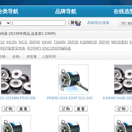
分类导航
品牌导航
在线选
高级/组合搜索
购
码器 (共239件商品,这是第1-239件)
C52
IHC60
IHCG
ZKP40
KIH40
TSI40N
ZKP38
K38/MK38
ZKP46
MK38系列
K
REP瑞普安华高
ROTARY ENCODER编码器
价格↑
价格↓
浏览量
上架时间
5G-1024BM-P526.006
PKB38-1024-G24F G12-24C
8.KIH40.544B.10