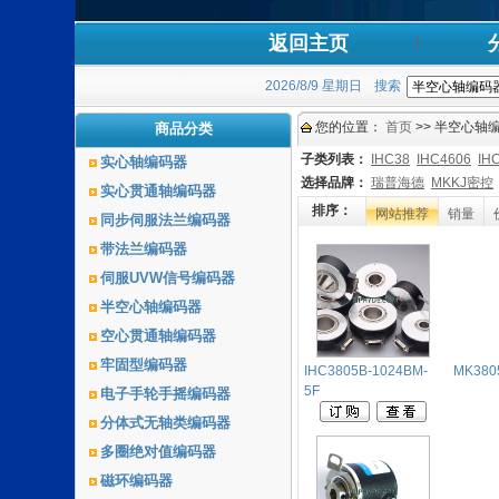
返回主页
2026/8/9 星期日
搜索
您的位置：
首页
>> 半空心轴编
商品分类
子类列表：
IHC38
IHC4606
IH
实心轴编码器
选择品牌：
瑞普海德
MKKJ密控
实心贯通轴编码器
排序：
网站推荐
销量
同步伺服法兰编码器
带法兰编码器
伺服UVW信号编码器
半空心轴编码器
空心贯通轴编码器
牢固型编码器
IHC3805B-1024BM-
MK380
5F
电子手轮手摇编码器
分体式无轴类编码器
多圈绝对值编码器
磁环编码器