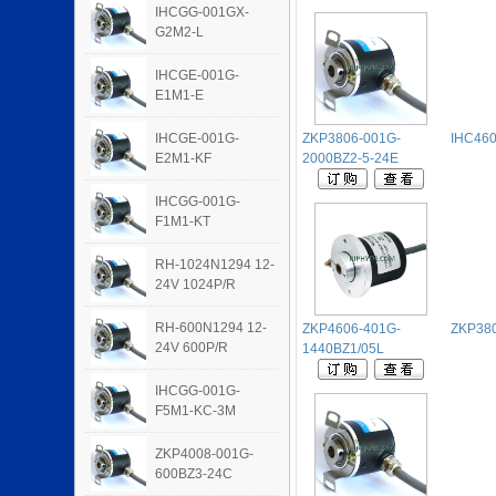
IHCGG-001GX-
G2M2-L
IHCGE-001G-
E1M1-E
IHCGE-001G-
ZKP3806-001G-
IHC460
E2M1-KF
2000BZ2-5-24E
IHCGG-001G-
F1M1-KT
RH-1024N1294 12-
24V 1024P/R
RH-600N1294 12-
ZKP4606-401G-
ZKP380
24V 600P/R
1440BZ1/05L
IHCGG-001G-
F5M1-KC-3M
ZKP4008-001G-
600BZ3-24C