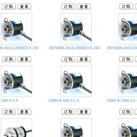
6-001G-200BZ3-5-24C
ZKP3806-001G-360BZ3-5-24C
ZKP3806-001G-5
-100-3-L-5
A38H-8-400-3-L-5
A38H-8-1000-3-L