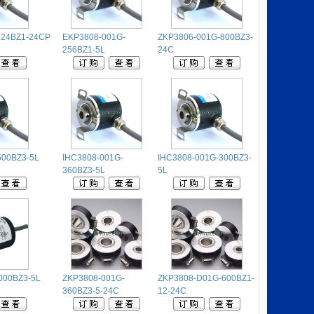
024BZ1-24CP
EKP3808-001G-
ZKP3806-001G-800BZ3-
256BZ1-5L
24C
500BZ3-5L
IHC3808-001G-
IHC3808-001G-300BZ3-
360BZ3-5L
5L
000BZ3-5L
ZKP3808-001G-
ZKP3808-D01G-600BZ1-
360BZ3-5-24C
12-24C