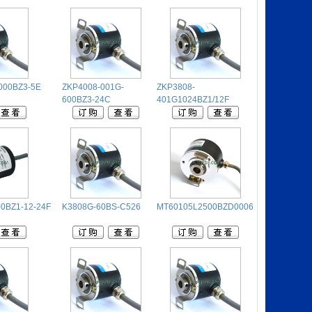
000BZ3-5E
ZKP4008-001G-
ZKP3808-
600BZ3-24C
401G1024BZ1/12F
00BZ1-12-24F
K3808G-60BS-C526
MT60105L2500BZD0006