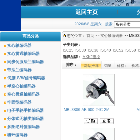
返回主页
2026/8/8 星期六
搜索
您的位置：
首页
>>
实心轴编码器
>> MBS
商品分类
子类列表：
实心轴编码器
ISC25
ISC30
ISC38
ISC40
ISC52
ISC58
I
实心贯通轴编码器
选择品牌：
MKKJ密控
同步伺服法兰编码器
排序：
网站推荐
销量
价格↑
价格
带法兰编码器
伺服UVW信号编码器
半空心轴编码器
空心贯通轴编码器
牢固型编码器
MBL3806-AB-600-24C-2M
M
电子手轮手摇编码器
分体式无轴类编码器
多圈绝对值编码器
磁环编码器