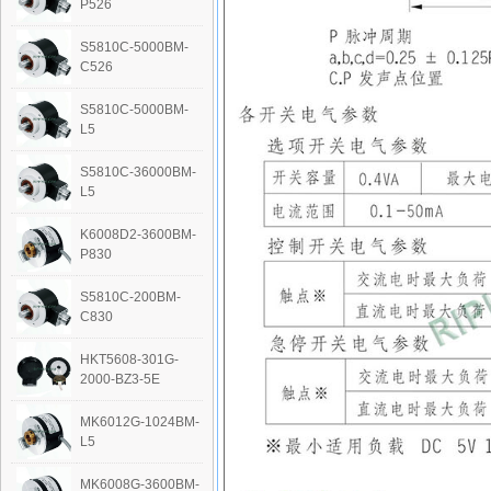
P526
S5810C-5000BM-
C526
S5810C-5000BM-
L5
S5810C-36000BM-
L5
K6008D2-3600BM-
P830
S5810C-200BM-
C830
HKT5608-301G-
2000-BZ3-5E
MK6012G-1024BM-
L5
‭MK6008G-3600BM-