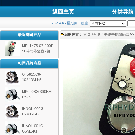
返回主页
分类导航
2026/8/6 星期四
搜索
您的位置：
首页
>>
电子手轮手摇编码器
>
最近浏览产品
MBL1475-07-100P-
5L带急停复位7轴
相同品牌商品
GT5815C8-
1024BM-K5
MK6008G-360BM-
P526
IHNOL-006G-
E2M1-L-B
IHAOL-001G-
G6M1-KT