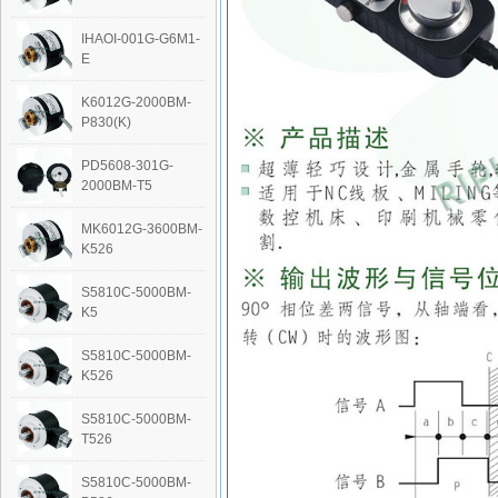
IHAOI-001G-G6M1-
E
K6012G-2000BM-
P830(K)
PD5608-301G-
2000BM-T5
MK6012G-3600BM-
K526
S5810C-5000BM-
K5
S5810C-5000BM-
K526
S5810C-5000BM-
T526
S5810C-5000BM-